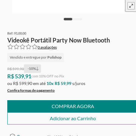
Ref:
91.00.00
Videokê Portátil Party Now Bluetooth
0
avaliações
Vendido e entregue por
Polishop
-
10
%
R$ 599,90
R$ 539,91
Ganhe
Grátis
de cashback
com
10
% OFF no Pix
ou
R$ 599,90
em até
10
x
R$ 59,99
s/juros
Confira formas de pagamento
COMPRAR AGORA
Adicionar ao Carrinho