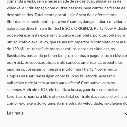
comanda a festa, sem a necessidade de se deslocar, alugar salas de
videokê, dividir espaço com outras pessoas, nem cantar na frente de
desconhecidos. Totalmente portátil, ele é sem fio e oferece total
liberdade de movimentos para você cantar, dançar, pular, convidar a
galera e se divertir sem limites! E SÓ o ORIGINAL Party Now Videok
pode oferecer esta experiência única e completa, porque conta com
um aplicativo exclusivo, que reúne um repertório completo com mai
de 120 MIL músicas², de todos os estilos, desde as clássicas, os
flashbacks, passando pelo sertanejo, o samba, o pagode, rock clássico
pop-rock, os sucessos atuais e até canções americanas, espanholas,
japonesas, coreanas, chinesas e muito mais! Party Now é muito
simples de usar: basta ligar, conectá-lo ao bluetooth, acessar o
aplicativo e ele já está pronto para a festa! Compatível com os
sistemas Android e iOS, ele facilita a busca, guarda suas músicas
favoritas, organiza a fila e oferece total controle das suas preferência
como regulagem do volume, da melodia, da velocidade, regulagem d
eco, graves e agudos e até o tom de voz. Ele também proporciona um
Ler mais
incrível marcação de pontos¹, para você competir com os amigos e s
divertir ainda mais! Party Now já vem com mais de 100 músicas³