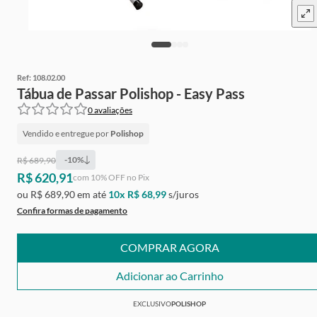
Ref:
108.02.00
Tábua de Passar Polishop - Easy Pass
0
avaliações
Vendido e entregue por
Polishop
-
10
%
R$ 689,90
R$ 620,91
Ganhe
Grátis
de cashback
com
10
% OFF no Pix
ou
R$ 689,90
em até
10
x
R$ 68,99
s/juros
Confira formas de pagamento
COMPRAR AGORA
Adicionar ao Carrinho
EXCLUSIVO
POLISHOP