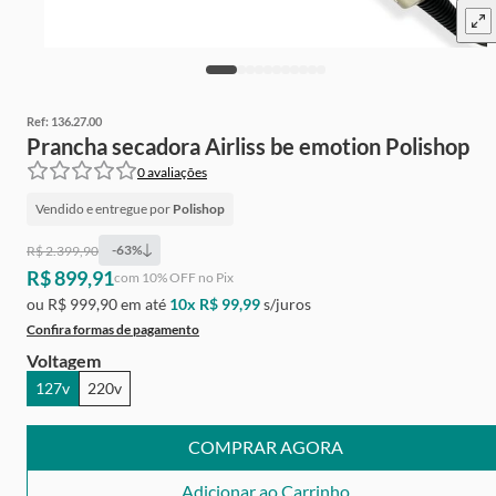
Ref:
136.27.00
Prancha secadora Airliss be emotion Polishop
0
avaliações
Vendido e entregue por
Polishop
-
63
%
R$ 2.399,90
R$ 899,91
Ganhe
Grátis
de cashback
com
10
% OFF no Pix
ou
R$ 999,90
em até
10
x
R$ 99,99
s/juros
Confira formas de pagamento
Voltagem
127v
220v
COMPRAR AGORA
Adicionar ao Carrinho