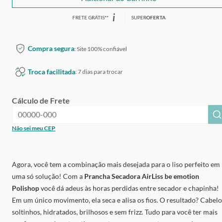
i
FRETE GRÁTIS
*
*
SUPER
OFERTA
Compra segura
: Site 100% confiável
Troca facilitada
: 7 dias para trocar
Cálculo de Frete
Não sei meu CEP
Agora, você tem a combinação mais desejada para o liso perfeito em
uma só solução! Com a
Prancha Secadora AirLiss be emotion
Polishop
você dá adeus às horas perdidas entre secador e chapinha!
Em um único movimento, ela seca e alisa os fios. O resultado? Cabelo
soltinhos, hidratados, brilhosos e sem frizz. Tudo para você ter mais