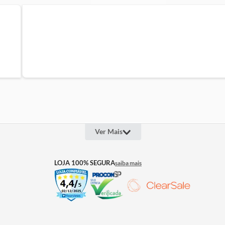
Ver Mais
OUTROS LINKS
INFOR
LOJA 100% SEGURA
saiba mais
Quem Somos
Televen
Projeto Social
Lojas
sui fio: Cabo de alimentação elétrica
Assessoria de Imprensa
Cashba
Trabalhe Conosco
Seguros
Termos 
cm | Vertical: 105 x 73 x 120 cm
Política
Política
Troca &