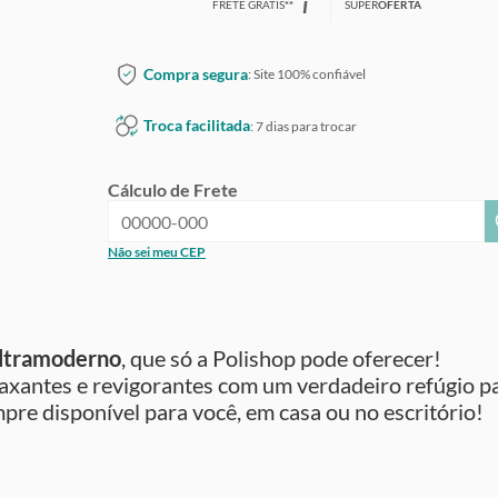
i
FRETE GRÁTIS
*
*
SUPER
OFERTA
Compra segura
: Site 100% confiável
Troca facilitada
: 7 dias para trocar
Cálculo de Frete
Não sei meu CEP
ltramoderno
, que só a Polishop pode oferecer!
laxantes e revigorantes com um verdadeiro refúgio p
re disponível para você, em casa ou no escritório!