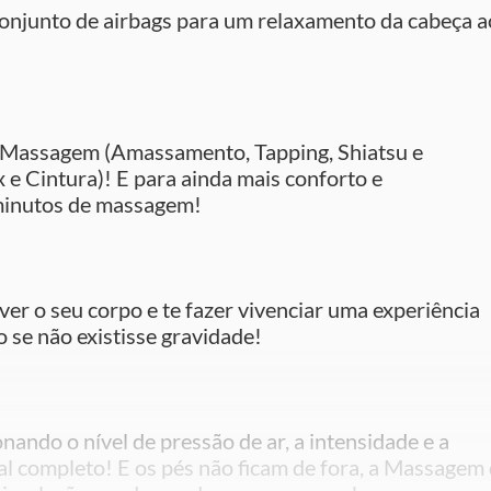
conjunto de airbags para um relaxamento da cabeça a
e Massagem (Amassamento, Tapping, Shiatsu e
e Cintura)! E para ainda mais conforto e
0 minutos de massagem!
ver o seu corpo e te fazer vivenciar uma experiência
o se não existisse gravidade!
nando o nível de pressão de ar, a intensidade e a
 completo! E os pés não ficam de fora, a Massagem