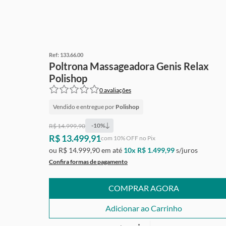
Ref:
133.66.00
Poltrona Massageadora Genis Relax
Polishop
0
avaliações
Vendido e entregue por
Polishop
-
10
%
R$ 14.999,90
R$ 13.499,91
Ganhe
Grátis
de cashback
com
10
% OFF no Pix
ou
R$ 14.999,90
em até
10
x
R$ 1.499,99
s/juros
Confira formas de pagamento
COMPRAR AGORA
Adicionar ao Carrinho