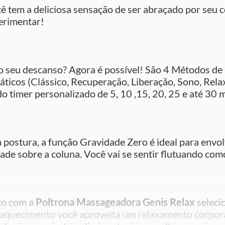
ê tem a deliciosa sensação de ser abraçado por seu 
erimentar!
 o seu descanso? Agora é possível! São 4 Métodos d
os (Clássico, Recuperação, Liberação, Sono, Relax 
 do timer personalizado de 5, 10 ,15, 20, 25 e até 3
 postura, a função Gravidade Zero é ideal para envol
idade sobre a coluna. Você vai se sentir flutuando com
to com a
Poltrona Massageadora Genis Relax
selecio
aquecimento você aproveita um relaxamento corporal