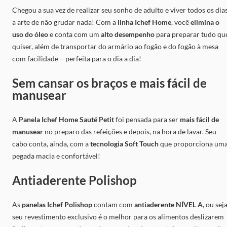
Chegou a sua vez de realizar seu sonho de adulto e viver todos os dia
a arte de não grudar nada! Com a
linha Ichef Home
, você
elimina o
uso do óleo
e conta com um
alto desempenho
para preparar tudo qu
quiser, além de transportar do armário ao fogão e do fogão à mesa
com facilidade – perfeita para o dia a dia!
Sem cansar os braços e mais fácil de
manusear
A
Panela Ichef Home Sauté Petit
foi pensada para ser
mais fácil de
manusear
no preparo das refeições e depois, na hora de lavar. Seu
cabo conta, ainda, com a
tecnologia Soft Touch
que proporciona um
pegada macia e confortável!
Antiaderente Polishop
As
panelas Ichef Polishop
contam com
antiaderente NÍVEL A
, ou seja
seu revestimento exclusivo é o melhor para os alimentos deslizarem