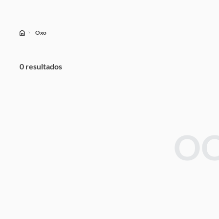
Oxo
0 resultados
OO