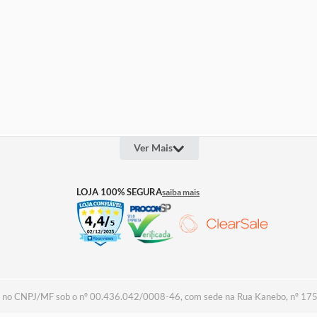
Ver Mais
OUTROS LINKS
INFOR
LOJA 100% SEGURA
saiba mais
Quem Somos
Televen
Projeto Social
Lojas
Assessoria de Imprensa
Cashba
Trabalhe Conosco
Seguros
Termos 
Política
Política
Troca &
Regulam
Assistên
a no CNPJ/MF sob o nº 00.436.042/0008-46, com sede na Rua Kanebo, nº 175, D