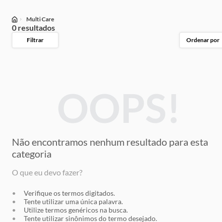
Multi Care
0 resultados
Filtrar
Ordenar por
OOPS!
Não encontramos nenhum resultado
para esta
categoria
O que eu devo fazer?
Verifique os termos digitados.
Tente utilizar uma única palavra.
Utilize termos genéricos na busca.
Tente utilizar sinônimos do termo desejado.