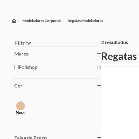
Modeladores Corporais
Regatas Modeladoras
Filtros
2 resultados
Regatas
Marca
Polishop
(
1
)
Cor
Nude
Faixa de Preço