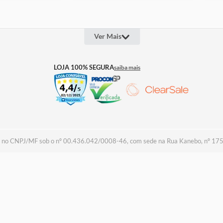
Ver Mais
OUTROS LINKS
INFOR
LOJA 100% SEGURA
saiba mais
Quem Somos
Televen
Projeto Social
Lojas
Assessoria de Imprensa
Cashba
Trabalhe Conosco
Seguros
Termos 
Política
Política
Troca &
Regulam
Assistên
a no CNPJ/MF sob o nº 00.436.042/0008-46, com sede na Rua Kanebo, nº 175, D