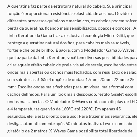
A queratina faz parte da estrutura natural do cabelo. Sua principal
função é proporcionar resistência e elasticidade aos fios. Devido a
diferentes processos químicos e mecânicos, os cabelos podem sofrer
perda da queratina, ficando mais sensibilizados, opacos e porosos.
A
linha Keration da Gama traz a exclusiva Tecnologia Micro Glitt, que
protege a queratina natural dos fios, para cabelos mais saudáveis,
fortes e cheios de brilho. E agora, com o Modelador Gama X-Waves,
que faz parte da linha Keration, você tem diversas possibilidades par
criar aquele efeito cabelo de praia, visual de sereia, escolhendo entre
ondas mais abertas ou cachos mais fechados, com resultado de salão
sem sair de casa! São 4 opções de ondas: 17mm, 20mm, 22mm e 25
mm: Escolha ondas mais fechadas para um visual mais formal com
cachos definidos. Para um look mais despojado, "estilo Gisele", escol
ondas mais abertas. O Modelador X-Waves conta com display de LE
e 4 temperaturas que vão de 160ºC até 220ºC. Em apenas 45
segundos, ele já está pronto para uso! Para trazer mais segurança, el
desliga automaticamente após 60 minutos inativo. Leve e com cabo
giratório de 2 metros, X-Waves Gama possibilita total liberdade de