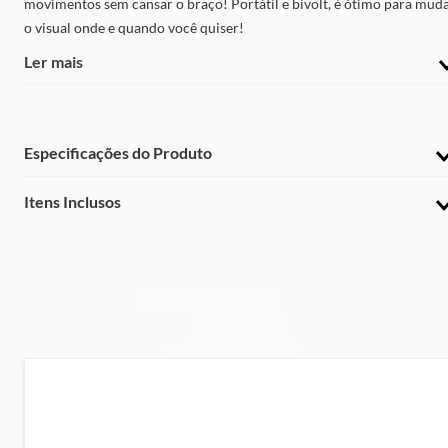
movimentos sem cansar o braço! Portátil e bivolt, é ótimo para mud
o visual onde e quando você quiser!
Ler mais
Especificações do Produto
Marca
:
Itens Inclusos
Gama
Modelo
:
1 Modelador Gama X-Waves Keration
BECCG0000000426
1 Manual de Instruções
Cor
:
Preto e Rosê
Potência
:
100-110 W
Temperatura máxima
:
220°C
Niveis de Temperatura
: