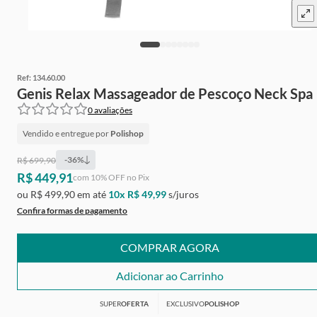
Ref:
134.60.00
Genis Relax Massageador de Pescoço Neck Spa
0
avaliações
Vendido e entregue por
Polishop
-
36
%
R$ 699,90
R$ 449,91
Ganhe
Grátis
de cashback
com
10
% OFF no Pix
ou
R$ 499,90
em até
10
x
R$ 49,99
s/juros
Confira formas de pagamento
COMPRAR AGORA
Adicionar ao Carrinho
SUPER
OFERTA
EXCLUSIVO
POLISHOP