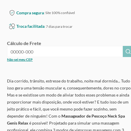
Compra segura
: Site 100% confiável
Troca facilitada
: 7 dias para trocar
Cálculo de Frete
Não sei meu CEP
Dia corrido, trânsito, estresse do trabalho, noite mal dormida... Tudo
isso gera uma tensão muscular e, consequentemente, dores no corpo
Mas e se existisse um modo de aliviar todos esses problemas e ainda
proporcionar mais disposição, onde você estiver? E tudo isso de um
jeito prático e fácil, que você mesmo pode fazer sozinho, sem
depender de ninguém! Com o
Massageador de Pescoço Neck Spa
Genis Relax
é possível! Projetado para simular uma massagem
profissional, ele combina 3 modos de vigorosas massagens com 3