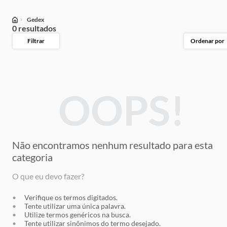
Gedex
0 resultados
Filtrar
Ordenar por
OOPS!
Não encontramos nenhum resultado
para esta
categoria
O que eu devo fazer?
Verifique os termos digitados.
Tente utilizar uma única palavra.
Utilize termos genéricos na busca.
Tente utilizar sinônimos do termo desejado.