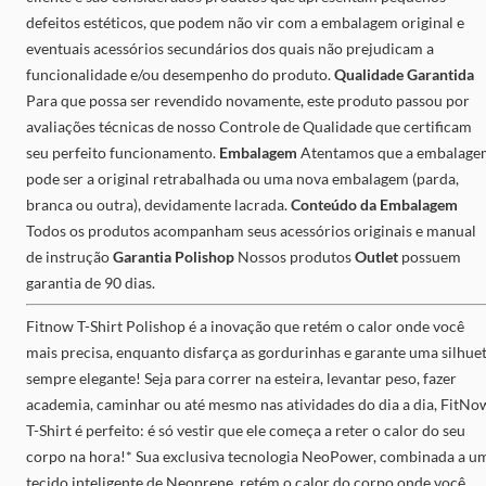
defeitos estéticos, que podem não vir com a embalagem original e
eventuais acessórios secundários dos quais não prejudicam a
funcionalidade e/ou desempenho do produto.
Qualidade Garantida
Para que possa ser revendido novamente, este produto passou por
avaliações técnicas de nosso Controle de Qualidade que certificam
seu perfeito funcionamento.
Embalagem
Atentamos que a embalage
pode ser a original retrabalhada ou uma nova embalagem (parda,
branca ou outra), devidamente lacrada.
Conteúdo da Embalagem
Todos os produtos acompanham seus acessórios originais e manual
de instrução
Garantia Polishop
Nossos produtos
Outlet
possuem
garantia de 90 dias.
Fitnow T-Shirt Polishop é a inovação que retém o calor onde você
mais precisa, enquanto disfarça as gordurinhas e garante uma silhue
sempre elegante! Seja para correr na esteira, levantar peso, fazer
academia, caminhar ou até mesmo nas atividades do dia a dia, FitNo
T-Shirt é perfeito: é só vestir que ele começa a reter o calor do seu
corpo na hora!* Sua exclusiva tecnologia NeoPower, combinada a u
tecido inteligente de Neoprene, retém o calor do corpo onde você