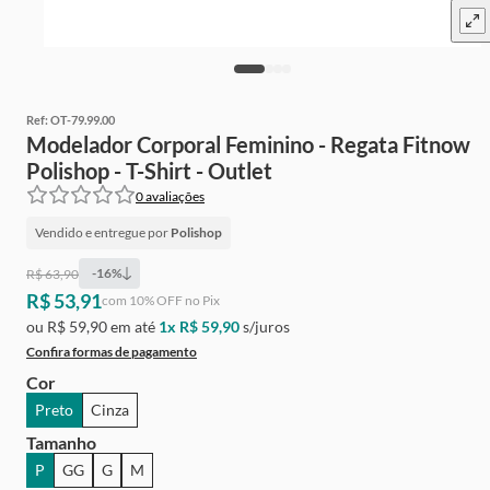
Ref:
OT-79.99.00
Modelador Corporal Feminino - Regata Fitnow
Polishop - T-Shirt - Outlet
0
avaliações
Vendido e entregue por
Polishop
-
16
%
R$ 63,90
R$ 53,91
Ganhe
Grátis
de cashback
com
10
% OFF no Pix
ou
R$ 59,90
em até
1
x
R$ 59,90
s/juros
Confira formas de pagamento
Cor
Preto
Cinza
Tamanho
P
GG
G
M