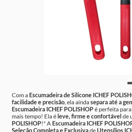
Com a
Escumadeira de Silicone ICHEF POLIS
facilidade e precisão
, ela ainda
separa até a ge
Escumadeira ICHEF POLISHOP
é perfeita par
mais tempo! Ela é
leve, firme e confortável
de u
POLISHOP
!* A
Escumadeira ICHEF POLISHO
Seleção Completa e Exclusiva
de
Utensílios
IC