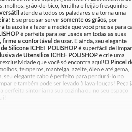
 molhos, grão-de-bico, lentilha e feijão fresquinho
versátil
atende a todos os paladares e a torna uma
eira
! E se precisar servir
somente os grãos
, por
ra
te auxilia a fazer a medida que você precisa para c
OLISHOP
é perfeita para ser usada em todas as suas
, firme e confortável
de usar. E ainda, seu elegante
 de Silicone ICHEF POLISHOP
é superfácil de limpar
lusiva
de
Utensílios
ICHEF POLISHOP
e crie uma
exclusividade que você só encontra aqui!
O Pincel d
olhos, temperos, manteiga, azeite, óleo e até gema,
a, seu elegante cabo é perfeito para pendurá-lo no
limpar e também pode ser levado à lava-louças! Peça j
a perfeita sintonia na sua cozinha ou no seu espaço
ui!