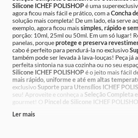
Silicone ICHEF
POLISHOP
é uma superexclusivi
agora ficou mais fácil e prático, com a
Concha d
solução mais completa! De um lado, ela serve 
exemplo, agora ficou mais
simples, rápido e sem
porção: 10ml, 25ml ou 50ml. Em um só lugar! Re
panelas, porque
protege e preserva revestime
cabo é perfeito para pendurá-la no exclusivo
Su
também pode ser levada à lava-louças! Peça já 
perfeita sintonia na sua cozinha ou no seu esp
Silicone ICHEF POLISHOP
é o jeito mais fácil
mais rápido, uniforme e até em altas temperat
exclusivo
Suporte para Utensílios ICHEF POL
seu! Aproveite e conheça a
Seleção Completa e
gourmet! O
Pincel de Silicone ICHEF POLISH
Ler mais