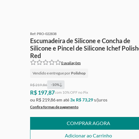
Ref:
PRO-022838
Escumadeira de Silicone e Concha de
Silicone e Pincel de Silicone Ichef Polis
Red
0
avaliações
Vendido e entregue por
Polishop
-
10
%
R$ 219,86
R$ 197,87
Ganhe
Grátis
de cashback
com
10
% OFF no Pix
ou
R$ 219,86
em até
3
x
R$ 73,29
s/juros
Confira formas de pagamento
COMPRAR AGORA
Adicionar ao Carrinho