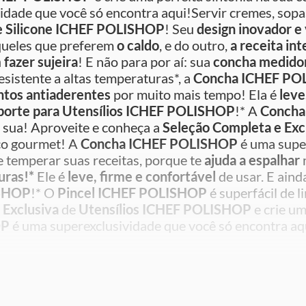
dade que você só encontra aqui!Servir cremes, sopas,
e Silicone ICHEF POLISHOP
! Seu
design inovador e 
aqueles que preferem
o caldo
, e do outro,
a receita int
 fazer sujeira
! E não para por aí: sua
concha medido
sistente a altas temperaturas*, a
Concha ICHEF P
ntos antiaderentes
por muito mais tempo! Ela é
leve
porte para Utensílios ICHEF POLISHOP
!* A
Concha
a sua! Aproveite e conheça a
Seleção Completa e Exc
aço gourmet! A
Concha ICHEF
POLISHOP
é uma super
 de temperar suas receitas, porque te
ajuda a espalhar
m
uras!*
Ele é
leve, firme e confortável
de usar. E aind
ISHOP
!* O
Pincel ICHEF POLISHOP
é superfácil de 
 Exclusiva
de
Utensílios
ICHEF POLISHOP
e crie um
OP
é uma superexclusividade que você só encontra aq