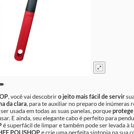
HOP
, você vai descobrir
o jeito mais fácil de servir
sua
ma da clara
, para te auxiliar no preparo de inúmeras r
a ser usada em todas as suas panelas, porque
protege
sar. E ainda, seu elegante cabo é perfeito para pend
P
é superfácil de limpar e também pode ser levada à l
HEF POLISHOP
e crie uma perfeita sintonia na sua