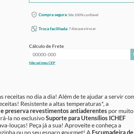
Compra segura
: Site 100% confiável
Troca facilitada
: 7 dias para trocar
Cálculo de Frete
Não sei meu CEP
s receitas no dia a dia! Além de te ajudar a servir co
eceitas! Resistente a altas temperaturas*, a
 e preserva revestimentos antiaderentes
por muito
urá-la no exclusivo
Suporte para Utensílios ICHEF
ava-louças! Peça já a sua! Aproveite e conheça a
 cozinha ou no seu espaço gourmet! A
Escumadeira de