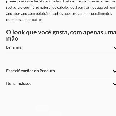
preserva as características dos fios. Evita a quebra, o ressecamento e
restaura o equilíbrio natural do cabelo. Ideal para os fios que sofrem
ano após ano com poluição, banhos quentes, calor, procedimentos
químicos, entre outros!
O look que você gosta, com apenas um
mão
Ler mais
A nova Escova Hyaluronic conta com 1000W de potência e tecnolog
antiemaranhado, que faz a escova deslizar pelos fios sem puxar,
protegendo seus cabelos e evitando danos. Perfeita para o dia a dia,
garante secagem eficiente, modelagem e resultados com fios
Especificações do Produto
alinhados, sem frizz e com brilho de salão, tornando sua rotina mais
Marca
:
prática.
Itens Inclusos
Conair
Penteado que dura mais tempo
Frequência
:
01 Escova Secadora e Modeladora Hyaluronic Conair
60HZ
01 Escova Oval
Com três ajustes de calor, botão de ar frio e cerdas deixam os seus
01 Manual de Instrução
Potência
:
1000W
cabelos alinhados perfeitamente. E o melhor: a escova é removível,