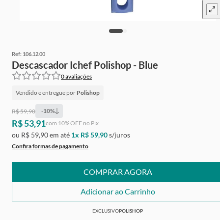
Ref:
106.12.00
Descascador Ichef Polishop - Blue
0
avaliações
Vendido e entregue por
Polishop
-
10
%
R$ 59,90
R$ 53,91
Ganhe
Grátis
de cashback
com
10
% OFF no Pix
ou
R$ 59,90
em até
1
x
R$ 59,90
s/juros
Confira formas de pagamento
COMPRAR AGORA
Adicionar ao Carrinho
EXCLUSIVO
POLISHOP