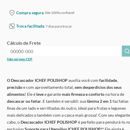
Compra segura
: Site 100% confiável
Troca facilitada
: 7 dias para trocar
Cálculo de Frete
Não sei meu CEP
O Descascador ICHEF POLISHOP
auxilia você com
facilidade
,
precisão
e com aproveitamento total,
sem desperdícios dos seus
alimentos
! Ele é
leve
e garante
mais firmeza e conforto
na hora de
descascar ou fatiar
. E também é versátil: sua
lâmina 2 em 1
faz fatias
finas de um lado e serrilhadas do outro, ideal para frutas e legumes
mais delicados e também com a casca mais grossa! Com seu elegante
cabo, o
Descascador ICHEF POLISHOP
é perfeito para pendurá-lo n
exclusivo
Suporte para Utensílios ICHEF POLISHOP!*
Ele ainda é