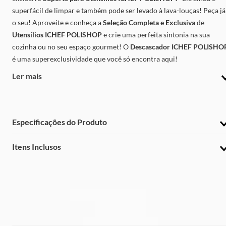
superfácil de limpar e também pode ser levado à lava-louças! Peça já
o seu! Aproveite e conheça a
Seleção Completa e Exclusiva
de
Utensílios
ICHEF POLISHOP
e crie uma perfeita sintonia na sua
cozinha ou no seu espaço gourmet! O
Descascador ICHEF POLISHO
é uma superexclusividade que você só encontra aqui!
Ler mais
Especificações do Produto
Marca
:
Itens Inclusos
Ichef
Temperatura Suportada
:
1 Descascador BLUE ICHEF POLISHOP
210ºC
Material
:
Nylon e Silicone.
Garantia do Fabricante
: