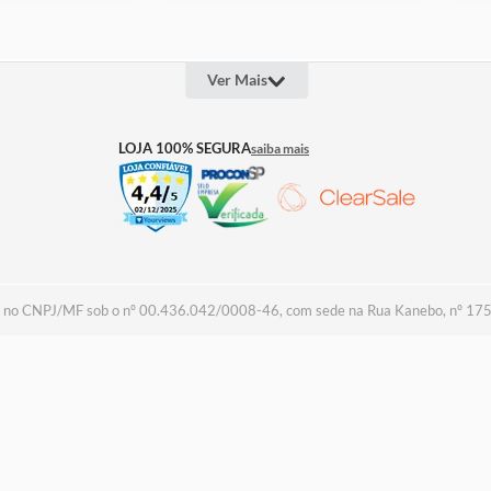
Ver Mais
OUTROS LINKS
INFOR
LOJA 100% SEGURA
saiba mais
Quem Somos
Televen
Projeto Social
Lojas
Assessoria de Imprensa
Cashba
Trabalhe Conosco
Seguros
Termos 
Política
Política
Troca &
Regulam
Assistên
a no CNPJ/MF sob o nº 00.436.042/0008-46, com sede na Rua Kanebo, nº 175, D