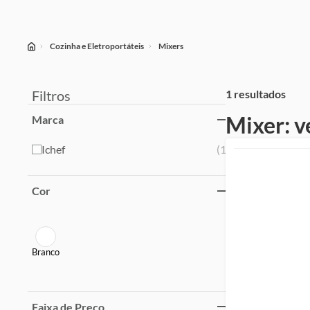
Cozinha e Eletroportáteis
Mixers
Filtros
1 resultados
Mixer: v
Marca
Ichef
(
1
)
Cor
Branco
Faixa de Preço