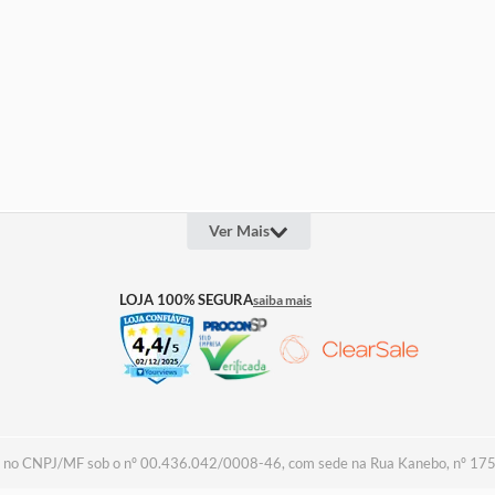
Ver Mais
OUTROS LINKS
INFOR
LOJA 100% SEGURA
saiba mais
Quem Somos
Televen
Projeto Social
Lojas
Assessoria de Imprensa
Cashba
Trabalhe Conosco
Seguros
Termos 
Política
Política
Troca &
Regulam
Assistên
a no CNPJ/MF sob o nº 00.436.042/0008-46, com sede na Rua Kanebo, nº 175, D