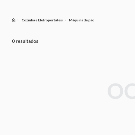
Cozinha e Eletroportáteis
Máquina de pão
0 resultados
OO