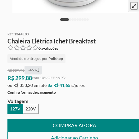
Ref:
134.43.00
Chaleira Elétrica Ichef Breakfast
0
avaliações
Vendido e entregue por
Polishop
-
46
%
R$ 559,90
R$ 299,88
Ganhe
Grátis
de cashback
com
10
% OFF no Pix
ou
R$ 333,20
em até
8
x
R$ 41,65
s/juros
Confira formas de pagamento
Voltagem
127V
220V
COMPRAR AGORA
Adicionar ao Carrinho