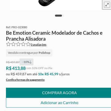
Ref:
PRO-023080
Be Emotion Ceramic Modelador de Cachos e
Prancha Alisadora
0
avaliações
Vendido e entregue por
Polishop
-
10
%
R$ 459,87
R$ 413,88
Ganhe
Grátis
de cashback
com
10
% OFF no Pix
ou
R$ 459,87
em até
10
x
R$ 45,99
s/juros
Confira formas de pagamento
COMPRAR AGORA
Adicionar ao Carrinho