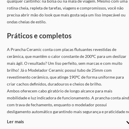
qualquer cantinho: na bolsa ou na mala de viagem. Mesmo com uma
rotina cheia, repleta de tarefas, viagens e compromissos, você não
precisa abrir mão do look que mais gosta seja um liso impecável ou
ondas cheias de estilo.
Práticos e completos
A Prancha Ceramic conta com placas flutuantes revestidas de
cerâmica, que mantêm o calor constante de 200ºC para um deslizar
mais ágil. O resultado? Um liso perfeito, sem marcas e com muito
brilho! Já o Modelador Ceramic possui tubo de 25mm com
revestimento cerâmico, que atinge 190ºC de forma uniforme para
criar cachos definidos, duradouros e cheios de brilho.
Ambos oferecem cabo giratório de longo alcance para mais
mobilidade e luz indicadora de funcionamento. A prancha conta ain
com trava de fechamento, enquanto o modelador possui
desligamento automático garantindo mais segurança e praticidade n
dia a dia.
Ler mais
A linha Ceramic Be Emotion é mais uma exclusividade que você