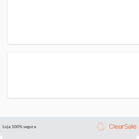
Peso
:
Modelador de Cachos: 391g | Prancha Alisadora: 400g
Medidas (Alt x Comp x Larg)
:
Modelador de Cachos: 34 x 7 x 4cm | Prancha Alisadora: 30 x 
x 4cm
Modelo
:
Modelador de Cachos: HC-702A | Prancha Alisadora: HS-502
Cor
:
Cinza
Loja 100% segura