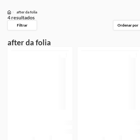
after da folia
4 resultados
Filtrar
Ordenar por
after da folia