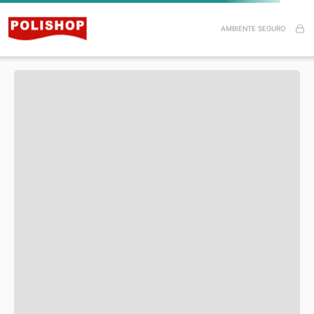
Especificações do Produto
AMBIENTE SEGURO
Itens inclusos
Esse produto ainda não tem avaliações.