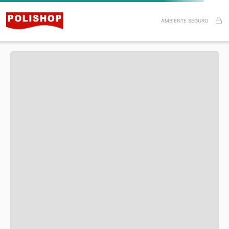
Especificações do Produto
AMBIENTE SEGURO
Itens inclusos
Esse produto ainda não tem avaliações.