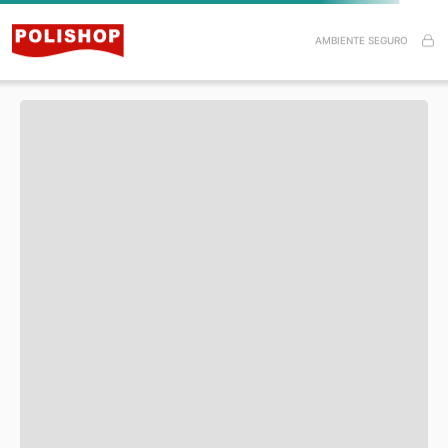
Especificações do Produto
AMBIENTE SEGURO
Itens inclusos
Esse produto ainda não tem avaliações.