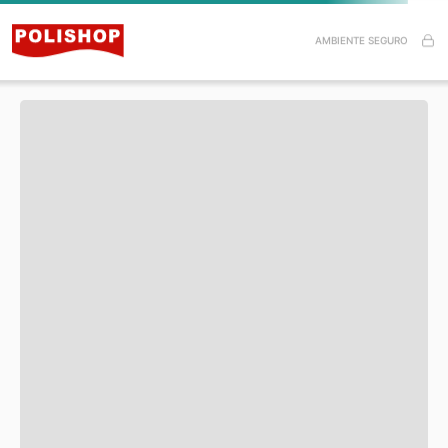
Especificações do Produto
AMBIENTE SEGURO
Itens inclusos
Esse produto ainda não tem avaliações.