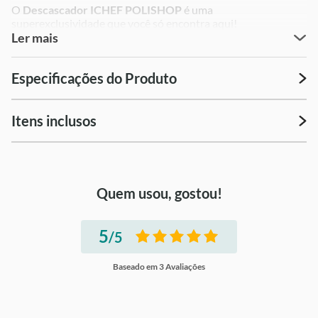
O
Descascador ICHEF POLISHOP
é uma
superexclusividade que você só encontra aqui!
Ler mais
Especificações do Produto
Itens inclusos
Quem usou, gostou!
5
/5
Baseado em
3
Avaliações