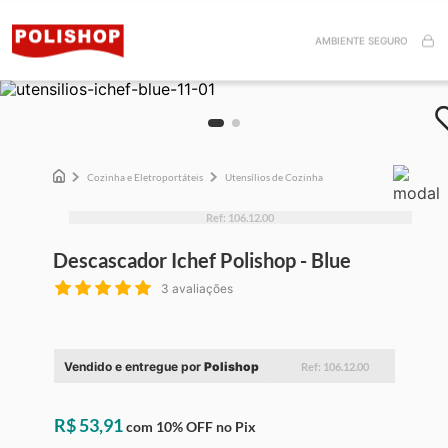
AMBIENTE SEGURO
Cozinha e Eletroportáteis
Utensílios de Cozinha
Ref:
106.12.00
Descascador Ichef Polishop - Blue
3
avaliações
Vendido e entregue por
Polishop
Ref:
106.12.00
R$
53
,
91
com
10
% OFF
no Pix