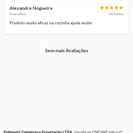
Alexandre Nogueira
Guarulhos
há 3 anos
Produto muito eficaz na cozinha ajuda muito
Sem mais Avaliações
Polimport Comércio e Exportação LTDA
, inscrita no CNPJ/MF sob o nº