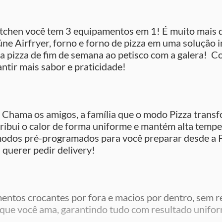
tchen você tem 3 equipamentos em 1! É muito mais d
ne Airfryer, forno e forno de pizza em uma solução 
da pizza de fim de semana ao petisco com a galera! Co
ntir mais sabor e praticidade!
. Chama os amigos, a família que o modo Pizza trans
tribui o calor de forma uniforme e mantém alta temper
 modos pré-programados para você preparar desde a P
i querer pedir delivery!
entos crocantes por fora e macios por dentro, sem re
 que você ama, garantindo tudo com resultado unifor