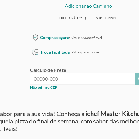
Adicionar ao Carrinho
i
FRETE GRÁTIS
*
*
SUPER
BRINDE
Compra segura
: Site 100% confiável
Troca facilitada
: 7 dias para trocar
Cálculo de Frete
Não sei meu CEP
sabor para a sua vida! Conheça a
ichef Master Kitch
aquela pizza do final de semana, com sabor das melho
críveis!