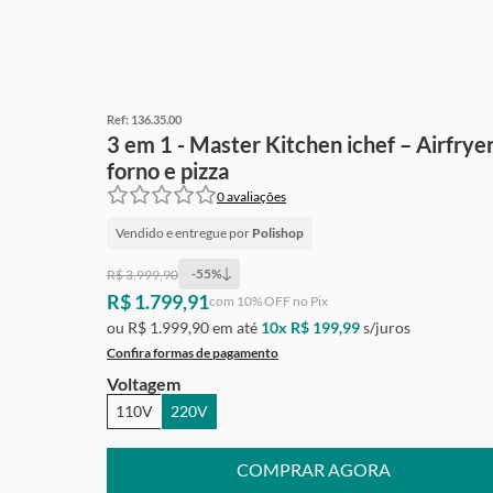
Ref:
136.35.00
3 em 1 - Master Kitchen ichef – Airfryer
forno e pizza
0
avaliações
Vendido e entregue por
Polishop
-
55
%
R$ 3.999,90
R$ 1.799,91
Ganhe
Grátis
de cashback
com
10
% OFF no Pix
ou
R$ 1.999,90
em até
10
x
R$ 199,99
s/juros
Confira formas de pagamento
Voltagem
110V
220V
COMPRAR AGORA