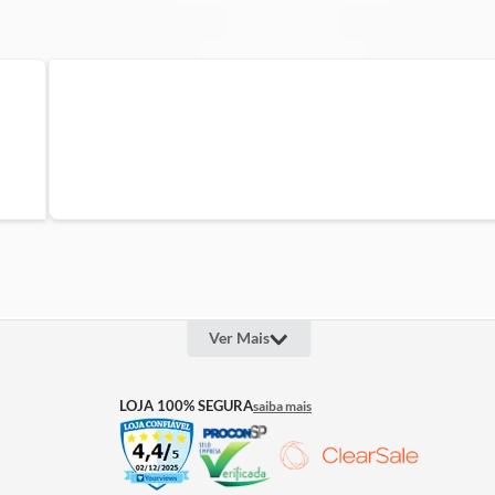
pizza?
orno elétrico oferece mais controle para assar e gratinar, e o forn
 - 136.35.00
ntregando mais possibilidades em menos espaço.
ada Interna | ANTIADERENTE: Sim | PAINEL DIGITAL / INDIC
Ver Mais
OUTROS LINKS
INFOR
LOJA 100% SEGURA
saiba mais
Quem Somos
Televen
Projeto Social
Lojas
Assessoria de Imprensa
Cashba
Trabalhe Conosco
Seguros
Termos 